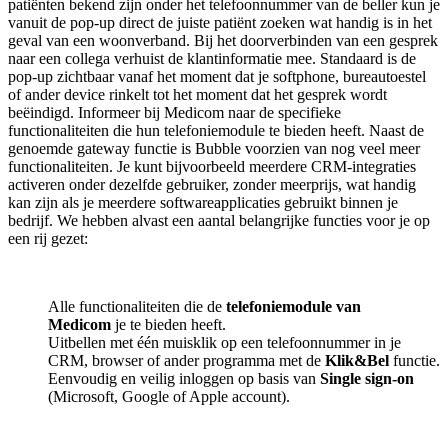
patiënten bekend zijn onder het telefoonnummer van de beller kun je
vanuit de pop-up direct de juiste patiënt zoeken wat handig is in het
geval van een woonverband. Bij het doorverbinden van een gesprek
naar een collega verhuist de klantinformatie mee. Standaard is de
pop-up zichtbaar vanaf het moment dat je softphone, bureautoestel
of ander device rinkelt tot het moment dat het gesprek wordt
beëindigd. Informeer bij Medicom naar de specifieke
functionaliteiten die hun telefoniemodule te bieden heeft. Naast de
genoemde gateway functie is Bubble voorzien van nog veel meer
functionaliteiten. Je kunt bijvoorbeeld meerdere CRM-integraties
activeren onder dezelfde gebruiker, zonder meerprijs, wat handig
kan zijn als je meerdere softwareapplicaties gebruikt binnen je
bedrijf. We hebben alvast een aantal belangrijke functies voor je op
een rij gezet:
Alle functionaliteiten die de
telefoniemodule van
Medicom
je te bieden heeft.
Uitbellen met één muisklik op een telefoonnummer in je
CRM, browser of ander programma met de
Klik&Bel
functie.
Eenvoudig en veilig inloggen op basis van
Single sign-on
(Microsoft, Google of Apple account).